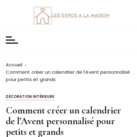
P
a
s
s
Les expos a la maison |
Des astuces pour toute ma maison
e
r
a
u
c
Accueil
o
Comment créer un calendrier de l’Avent personnalisé
pour petits et grands
n
t
e
DÉCORATION INTÉRIEURE
n
Comment créer un calendrier
u
de l’Avent personnalisé pour
petits et grands